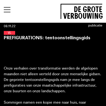
DE GROTE
VERBOUWING
publicatie
08.11.22
V
O
E
D
S
E
L
L
A
N
D
PREFIGURATIONS: tentoonstellingsgids
Onze verhalen over transformatie werden de afgelopen
maanden niet alleen verteld door onze menselijke gidsen.
De geprinte tentoonstellingsgids nam je mee langs de
prefiguraties van onze maatschappelijke infrastructuur,
onze buurten en onze landschappen.
Sommigen namen een kopie mee naar huis, naar