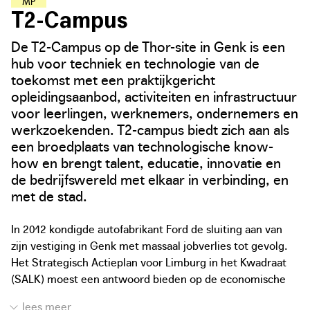
M
A
A
K
L
E
E
R
P
L
E
K
K
E
N
T2-Campus
De T2-Campus op de Thor-site in Genk is een
hub voor techniek en technologie van de
toekomst met een praktijkgericht
opleidingsaanbod, activiteiten en infrastructuur
voor leerlingen, werknemers, ondernemers en
werkzoekenden. T2-campus biedt zich aan als
een broedplaats van technologische know-
how en brengt talent, educatie, innovatie en
de bedrijfswereld met elkaar in verbinding, en
met de stad.
In 2012 kondigde autofabrikant Ford de sluiting aan van
zijn vestiging in Genk met massaal jobverlies tot gevolg.
Het Strategisch Actieplan voor Limburg in het Kwadraat
(SALK) moest een antwoord bieden op de economische
uitdagingen die zich stelden in de regio. Bovendien kampt