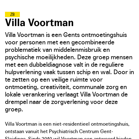
Z
O
R
G
Z
A
M
E
B
U
U
R
T
E
N
Villa Voortman
Villa Voortman is een Gents ontmoetingshuis
voor personen met een gecombineerde
problematiek van middelenmisbruik en
psychische moeilijkheden. Deze groep mensen
met een dubbeldiagnose valt in de reguliere
hulpverlening vaak tussen schip en wal. Door in
te zetten op een veilige ruimte voor
ontmoeting, creativiteit, communale zorg en
lokale verankering verlaagt Villa Voortman de
drempel naar de zorgverlening voor deze
groep.
Villa Voortman is een niet-residentieel ontmoetingshuis,
ontstaan vanuit het Psychiatrisch Centrum Gent-
Sleidinge. Sinds 2010 wil Voortman een antwoord bieden