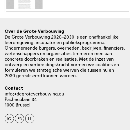
In Villa Voortman krijgen mensen met
een dubbeldiagnose de kans om hun
creatieve talenten te ontplooien en
faciliteert aan de hand hiervan sociale
interactie tussen de bezoekers.
Over de Grote Verbouwing
De Grote Verbouwing 2020–2030 is een onafhankelijke
leeromgeving, incubator en publieksprogramma.
Ondernemende burgers, overheden, bedrijven, financiers,
wetenschappers en organisaties timmeren mee aan
concrete doorbraken en realisaties. Met de inzet van
ontwerp en verbeeldingskracht vormen we coalities en
formuleren we strategische werven die tussen nu en
2030 gerealiseerd kunnen worden.
Contact
info@degroteverbouwing.eu
Pachecolaan 34
1000 Brussel
IG
FB
LI