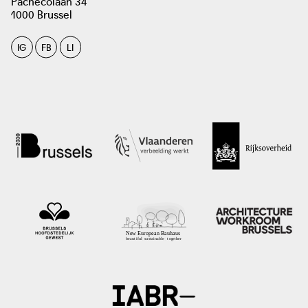
Pachecolaan 34
1000 Brussel
IG
FB
LI