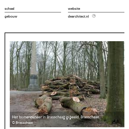
onder andere de bouw van twee scholen en negentig
woongelegenheden.
schaal
website
gebouw
dearchitect.nl
Het bomenbeheer in Brasschaat in beeld, Brasschaat
© Brasschaat