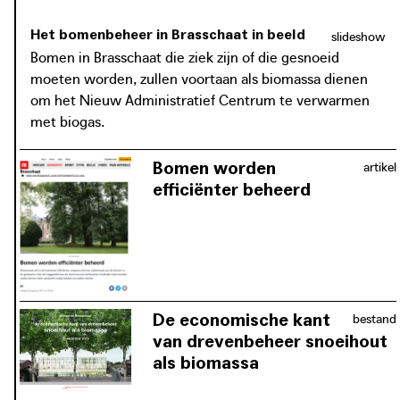
Het bomenbeheer in Brasschaat in beeld
slideshow
Bomen in Brasschaat die ziek zijn of die gesnoeid
moeten worden, zullen voortaan als biomassa dienen
om het Nieuw Administratief Centrum te verwarmen
met biogas.
Bomen worden
artikel
efficiënter beheerd
Het opstellen van een beheerplan van
de vele bomen in Brasschaat, zorgt
ervoor dat er efficiënter met het
onderhoud en de onderhoudskosten
van de laanbomen wordt omgegaan.
Zo kan uiteindelijk het gemeentehuis
De economische kant
bestand
van lokaal biogas worden voorzien.
van drevenbeheer snoeihout
als biomassa
De gemeente Brasschaat onderzoekt