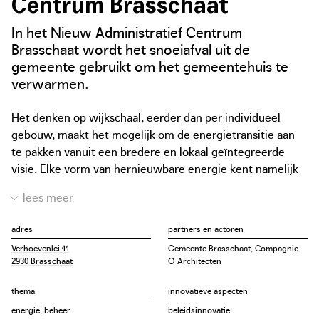
Centrum Brasschaat
In het Nieuw Administratief Centrum
Brasschaat wordt het snoeiafval uit de
gemeente gebruikt om het gemeentehuis te
verwarmen.
Het denken op wijkschaal, eerder dan per individueel
gebouw, maakt het mogelijk om de energietransitie aan
te pakken vanuit een bredere en lokaal geïntegreerde
visie. Elke vorm van hernieuwbare energie kent namelijk
een sterke plaatsafhankelijkheid, in dit geval de
grootschalige aanwezigheid van biomassa. De
parkgemeente beschikt namelijk over circa
adres
partners en actoren
40.000 laanbomen, waarbij volgens het beheersplan
Verhoevenlei 11
Gemeente Brasschaat, Compagnie-
ongeveer zeshonderd bomen per jaar worden vervangen.
2930 Brasschaat
O Architecten
Verder is er een plan om de biomassacentrale op
wijkniveau in te zetten binnen het warmtenet van het
thema
innovatieve aspecten
grotere ontwikkelingsproject ‘de Kaart’ (2020-2024), met
energie, beheer
beleidsinnovatie