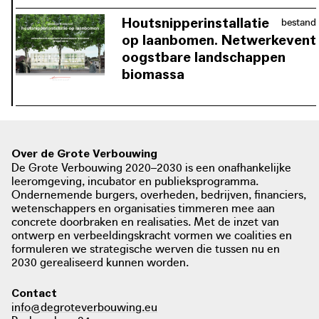
de economische en praktische kant
van het verwarmen met biogas.
Houtsnipperinstallatie
bestand
op laanbomen. Netwerkevent
oogstbare landschappen
download / view PDF:
De economische kant van
biomassa
drevenbeheer snoeihout als
De gemeente Brasschaat onderzoekt
biomassa
hoe men via een installatie met
houtsnipperafval van laanbomen over
kan gaan tot het produceren van
Over de Grote Verbouwing
biogas.
De Grote Verbouwing 2020–2030 is een onafhankelijke
leeromgeving, incubator en publieksprogramma.
Ondernemende burgers, overheden, bedrijven, financiers,
download / view PDF:
foto: Jan Brys. Gazet van Antwerpen, 2017
wetenschappers en organisaties timmeren mee aan
Houtsnipperinstallatie op laanbomen.
gva.be
concrete doorbraken en realisaties. Met de inzet van
Netwerkevent oogstbare
ontwerp en verbeeldingskracht vormen we coalities en
landschappen biomassa
formuleren we strategische werven die tussen nu en
2030 gerealiseerd kunnen worden.
Contact
info@degroteverbouwing.eu