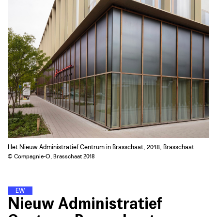
Het Nieuw Administratief Centrum in Brasschaat, 2018, Brasschaat
© Compagnie-O, Brasschaat 2018
E
N
E
R
G
I
E
W
I
J
K
E
N
Nieuw Administratief