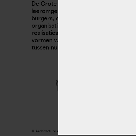
De Grote Verbouwing 2020–2030 is een
leeromgeving, incubator en publiek
burgers, overheden, bedrijven, financ
organisaties timmeren mee aan concr
realisaties. Met de inzet van ontwerp 
vormen we coalities en formuleren we
tussen nu en 2030 gerealiseerd kunne
© Architecture Workroom Brussels 2021