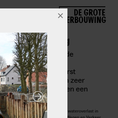
DE GROTE
VERBOUWING
emsesteenweg
mden aanleiding om de
en park en twee
erzien. Water dat eerst
fgevoerd, krijgt een zeer
eeld. Daarvoor moesten een
worden.
astructuur, kampte met regelmatige wateroverlast in
roup, Aquafin, De Lijn, Agentschap Wegen en Verkeer