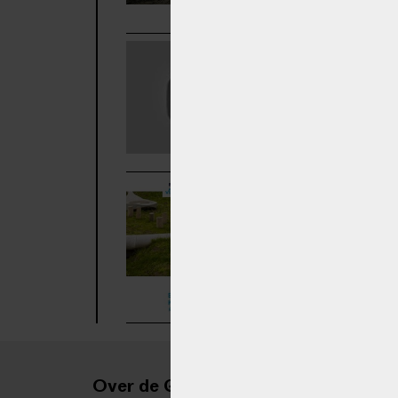
Congres 
Edegem
Hemelwaterinfi
zorgen niet enk
Edegems
De aanpak met 
waarom het pro
Over de Grote Verbouwing