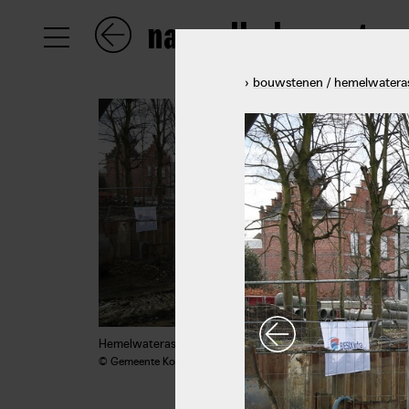
naar alle bouwsten
NL
›
bouwstenen
/
hemelwatera
EN
FR
Hemelwateras Edegemsesteenweg in beeld, Kontich
© Gemeente Kontich, Kontich