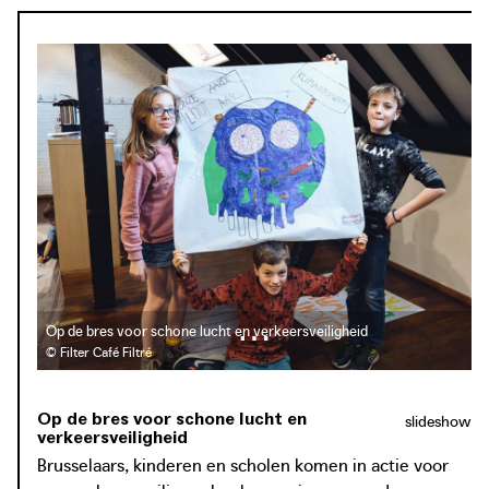
Met het Atelier wil Filter Café op een co-creatieve manier
agenderen. Via ontwerp workshops zoomen ze in op
verschillende plekken in de stad. Zo werd onlangs in
samenwerking met Bral, Heroes for Zero en AWB het
Andere Atelier opgericht, waarin dit collectief van
burgerbewegingen bijdraagt aan het Actieplan
Verkeersveiligheidmet een Vision Beyond Zero. In de
workshops worden steeds buurtbewoners, experts,
architecten, overheidsdiensten en andere actoren
betrokken. Het doel is steeds het ontwikkelen van
constructieve ontwerpvoorstellen die passen in een
autoluwe, leefbare en klimaatrobuuste stad.
Op de bres voor schone lucht en verkeersveiligheid
© Filter Café Filtré
Op de bres voor schone lucht en
slideshow
verkeersveiligheid
Brusselaars, kinderen en scholen komen in actie voor