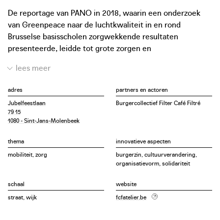
De reportage van PANO in 2018, waarin een onderzoek
van Greenpeace naar de luchtkwaliteit in en rond
Brusselse basisscholen zorgwekkende resultaten
presenteerde, leidde tot grote zorgen en
verontwaardiging onder ouders en schoolbesturen.
Schoolstraten werden elke vrijdagochtend afgesloten
waardoor er ruimte ontstond om met ludieke acties
adres
partners en actoren
aandacht te vragen voor de slechte luchtkwaliteit en de
Jubelfeestlaan
Burgercollectief Filter Café Filtré
penibele situatie van de actieve weggebruiker in de stad.
79 15
Al snel sloeg de vlam over naar andere scholen in meer
1080 - Sint-Jans-Molenbeek
dan 30 steden.
thema
innovatieve aspecten
Ruim twee jaar actievoeren heeft het thema
mobiliteit, zorg
burgerzin, cultuurverandering,
organisatievorm, solidariteit
luchtkwaliteit definitief op de politieke agenda gezet. In
één van de kernpunten in het manifest van Filter Café
schaal
website
pleit zij niet enkel voor tijdelijke schoolstraten maar voor
straat, wijk
fcfatelier.be
een permanente herinrichting van publieke ruimtes. Om
die reden werd het Filter Café Filtré Atelier opgericht.