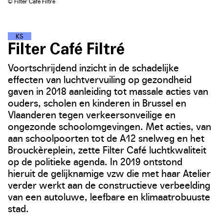
© Filter Café Filtré
K
L
I
M
A
A
T
S
T
R
A
T
E
N
Filter Café Filtré
Voortschrijdend inzicht in de schadelijke
effecten van luchtvervuiling op gezondheid
gaven in 2018 aanleiding tot massale acties van
ouders, scholen en kinderen in Brussel en
Vlaanderen tegen verkeersonveilige en
ongezonde schoolomgevingen. Met acties, van
aan schoolpoorten tot de A12 snelweg en het
Brouckèreplein, zette Filter Café luchtkwaliteit
op de politieke agenda. In 2019 ontstond
hieruit de gelijknamige vzw die met haar Atelier
verder werkt aan de constructieve verbeelding
van een autoluwe, leefbare en klimaatrobuuste
stad.