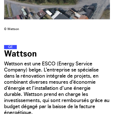
© Wattson
Q
U
A
R
T
I
E
R
S
D
�
�
�
�
�
N
E
R
G
I
E
Wattson
Wattson est une ESCO (Energy Service
Company) belge. L’entreprise se spécialise
dans la rénovation intégrale de projets, en
combinant diverses mesures d’économie
d’énergie et l’installation d’une énergie
durable. Wattson prend en charge les
investissements, qui sont remboursés grâce au
budget dégagé par la baisse de la facture
énergétique.