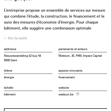
L’entreprise propose un ensemble de services sur mesure
qui combine l’étude, la construction, le financement et le
suivi des mesures d’économie d’énergie. Pour chaque
bâtiment, elle suggère une combinaison optimale
d’interventions : isolation des murs et de la toiture,
installation de panneaux solaires thermiques ou
photovoltaïques, installation de chauffages efficaces,
addresse
partenaires et acteurs
d’unités de cogénération, de pompes à chaleur ou de
Nieuwewandeling 62 bus 18
Wattson, 3E, PMV, Impact Capital
chaudières à granulés ou encore élaboration d’un nouveau
9000 Gent
plan d’éclairage. Même une fois le projet achevé, la mise
au point constante et la maintenance performante
thème
aspects innovants
garantissent les économies promises. Les propriétaires
énergie
financement
des bâtiments ne paient rien d’avance et bénéficient
d’une réduction de leur facture énergétique, d’une
échelle
website
amélioration de leur confort de vie et d’une augmentation
bâtiment
wattson.be
de la valeur de leurs bâtiments.