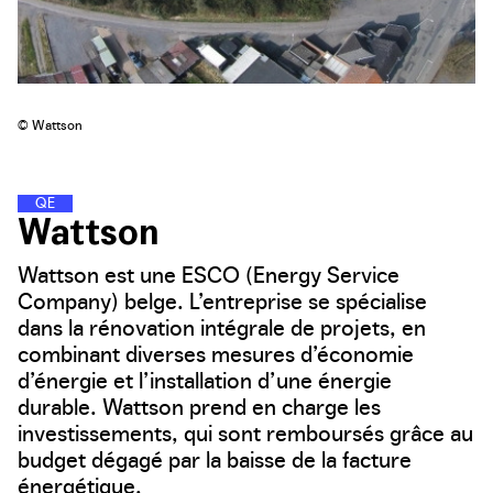
© Wattson
Q
U
A
R
T
I
E
R
S
D
�
�
�
�
�
N
E
R
G
I
E
Wattson
Wattson est une ESCO (Energy Service
Company) belge. L’entreprise se spécialise
dans la rénovation intégrale de projets, en
combinant diverses mesures d’économie
d’énergie et l’installation d’une énergie
durable. Wattson prend en charge les
investissements, qui sont remboursés grâce au
budget dégagé par la baisse de la facture
énergétique.