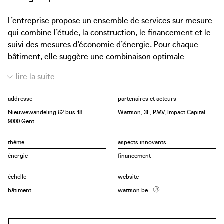
L’entreprise propose un ensemble de services sur mesure
qui combine l’étude, la construction, le financement et le
suivi des mesures d’économie d’énergie. Pour chaque
bâtiment, elle suggère une combinaison optimale
d’interventions : isolation des murs et de la toiture,
installation de panneaux solaires thermiques ou
photovoltaïques, installation de chauffages efficaces,
addresse
partenaires et acteurs
d’unités de cogénération, de pompes à chaleur ou de
Nieuwewandeling 62 bus 18
Wattson, 3E, PMV, Impact Capital
chaudières à granulés ou encore élaboration d’un nouveau
9000 Gent
plan d’éclairage. Même une fois le projet achevé, la mise
au point constante et la maintenance performante
thème
aspects innovants
garantissent les économies promises. Les propriétaires
énergie
financement
des bâtiments ne paient rien d’avance et bénéficient
d’une réduction de leur facture énergétique, d’une
échelle
website
amélioration de leur confort de vie et d’une augmentation
bâtiment
wattson.be
de la valeur de leurs bâtiments.