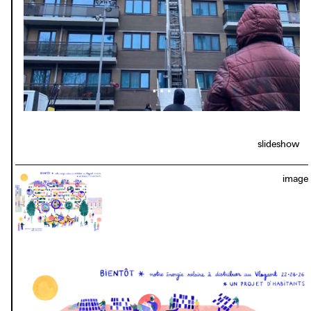
différents niveaux ? L’ASBL y parvient en organisant des
mini réunions, des ateliers ou en réalisant un podcast avec
les résidents. Ces derniers participent ainsi au processus
le plus étroitement possible. Ils ont par exemple leur mot
à dire sur la distribution de l’énergie produite.
SunGilles/Vlogaert fait partie de la future communauté
énergétique du quartier Midi, Pilone, sur laquelle
CityMine(d) travaille actuellement.
slideshow
image