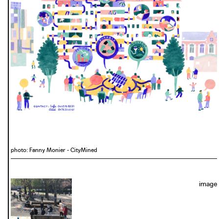
photo: Fanny Monier - CityMined
image