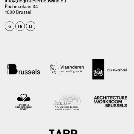
info@degroteverbouwing.eu
Pachecolaan 34
1000 Brussel
IG
FB
LI
photo: Sara De Sloover. Bruzz, 2021
bruzz.be