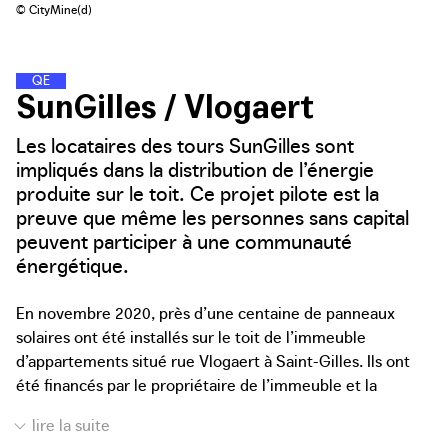
© CityMine(d)
Q
U
A
R
T
I
E
R
S
D
�
�
�
�
�
N
E
R
G
I
E
SunGilles / Vlogaert
Les locataires des tours SunGilles sont
impliqués dans la distribution de l’énergie
produite sur le toit. Ce projet pilote est la
preuve que même les personnes sans capital
peuvent participer à une communauté
énergétique.
En novembre 2020, près d’une centaine de panneaux
solaires ont été installés sur le toit de l’immeuble
d’appartements situé rue Vlogaert à Saint-Gilles. Ils ont
été financés par le propriétaire de l’immeuble et la
société de logement social Foyer du Sud. Les panneaux
solaires produisent suffisamment d’énergie pour des