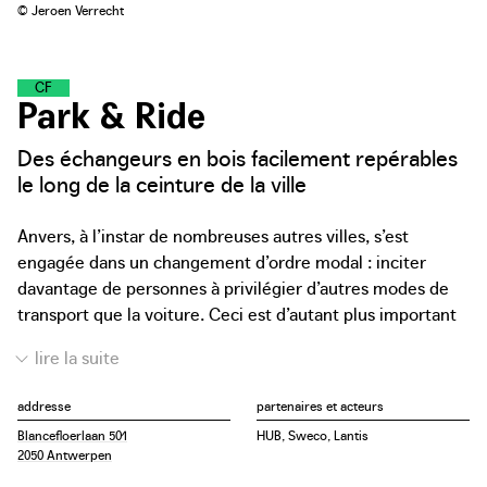
© Jeroen Verrecht
C
O
L
L
E
C
T
E
U
R
S
D
E
F
L
U
X
Park & Ride
Des échangeurs en bois facilement repérables
le long de la ceinture de la ville
Anvers, à l’instar de nombreuses autres villes, s’est
engagée dans un changement d’ordre modal : inciter
davantage de personnes à privilégier d’autres modes de
transport que la voiture. Ceci est d’autant plus important
dans le cadre du recouvrement du ring d’Anvers : pour des
raisons de sécurité, les embouteillages dans les tunnels
doivent être évités. C’est pourquoi la Ville a décidé de
addresse
partenaires et acteurs
construire, le long du ring, des points de transfert
Blancefloerlaan 501
HUB, Sweco, Lantis
stratégiques où les utilisateurs peuvent laisser leur
2050 Antwerpen
voiture pour ensuite y prendre un tram, un bus ou un vélo