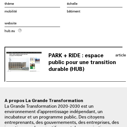
de ville (électrique). Les nouveaux parkings situés à la
thème
échelle
périphérie de la ville auront tous la même apparence. La
mobilité
bâtiment
conception de HUB architects révèle de hautes poutres en
bois qui sont visibles de loin grâce à l’absence de façade.
website
Les patios centraux plongent le bâtiment dans la lumière
hub.eu
et permettent d’orienter les différents flux de circulation.
Les trois premiers parking-relais ont été construits entre
2018 et 2022 à Luchtbal, Merksem et Linkeroever.
PARK + RIDE : espace
article
public pour une transition
durable (HUB)
A propos La Grande Transformation
La Grande Transformation 2020-2030 est un
environnement d’apprentissage indépendant, un
incubateur et un programme public. Des citoyens
entreprenants, des gouvernements, des entreprises, des