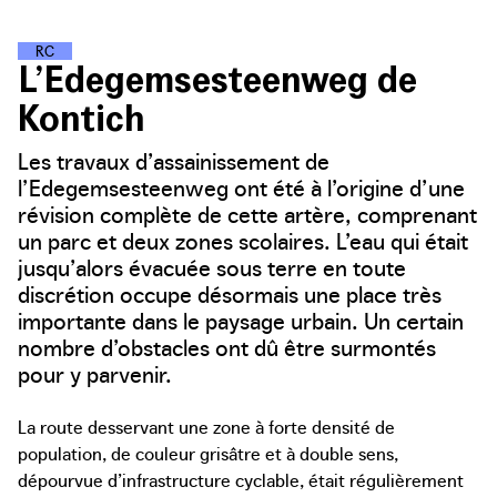
R
U
E
S
P
O
U
R
L
E
C
L
I
M
A
T
L’Edegemsesteenweg de
Kontich
Les travaux d’assainissement de
l’Edegemsesteenweg ont été à l’origine d’une
révision complète de cette artère, comprenant
un parc et deux zones scolaires. L’eau qui était
jusqu’alors évacuée sous terre en toute
discrétion occupe désormais une place très
importante dans le paysage urbain. Un certain
nombre d’obstacles ont dû être surmontés
pour y parvenir.
La route desservant une zone à forte densité de
population, de couleur grisâtre et à double sens,
dépourvue d’infrastructure cyclable, était régulièrement