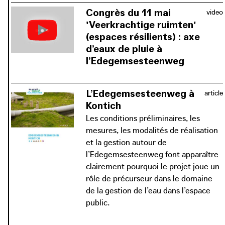
Congrès du 11 mai
video
'Veerkrachtige ruimten'
(espaces résilients) : axe
d’eaux de pluie à
l’Edegemsesteenweg
L’infiltration des eaux de pluie sur le
domaine public est tout à fait
L’Edegemsesteenweg à
article
possible. Comme en témoigne l’« axe
Kontich
d’eaux de pluie » de
Les conditions préliminaires, les
l’Edegemsesteenweg. Des opérations
mesures, les modalités de réalisation
diverses permettent de garantir non
et la gestion autour de
seulement l’infiltration et la rétention
l’Edegemsesteenweg font apparaître
de l’eau, mais aussi l’ancrage de l’eau
clairement pourquoi le projet joue un
de pluie dans l’espace public.
rôle de précurseur dans le domaine
de la gestion de l’eau dans l’espace
public.