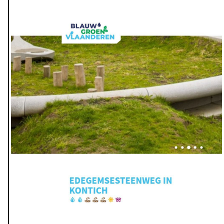
Congrès du 11 mai 'Veerkrachtige ruimten' (espaces
résilients) : axe d’eaux de pluie à l’Edegemsesteenweg
L’infiltration des eaux de pluie sur le domaine public est
tout à fait possible. Comme en témoigne l’« axe d’eaux de
pluie » de l’Edegemsesteenweg. Des opérations diverses
permettent de garantir non seulement l’infiltration et la
rétention de l’eau, mais aussi l’ancrage de l’eau de pluie
dans l’espace public.
photo: Infopunt Publieke Ruimte / Antea Group, Kontich 2021