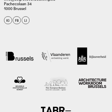
Pachecolaan 34
1000 Brussel
IG
FB
LI