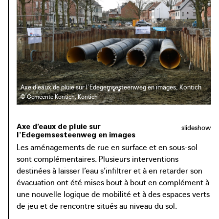
rassurer les riverains quant aux nuisances olfactives, aux
déchets et aux nuisibles. La tâche devint alors plus aisée
une fois les bénéfices de la réfection rendus visibles : un
cadre de vie de meilleure qualité = un endroit où les
résidents peuvent se détendre et se rencontrer.
Axe d’eaux de pluie sur l’Edegemsesteenweg en images, Kontich
© Gemeente Kontich, Kontich
Axe d’eaux de pluie sur
slideshow
l’Edegemsesteenweg en images
Les aménagements de rue en surface et en sous-sol
sont complémentaires. Plusieurs interventions
destinées à laisser l’eau s’infiltrer et à en retarder son
évacuation ont été mises bout à bout en complément à
une nouvelle logique de mobilité et à des espaces verts
de jeu et de rencontre situés au niveau du sol.