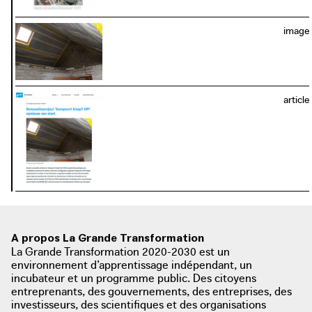
image
article
photo: De Standaard, 2017
standaard.be
A propos La Grande Transformation
La Grande Transformation 2020-2030 est un
environnement d’apprentissage indépendant, un
incubateur et un programme public. Des citoyens
entreprenants, des gouvernements, des entreprises, des
photo: Jef Poppelmonde. De Standaard, 2021
investisseurs, des scientifiques et des organisations
standaard.be