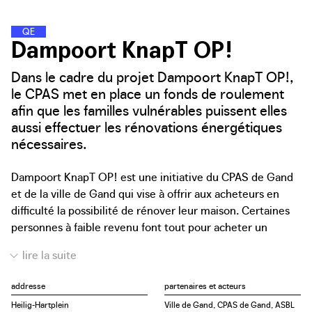
Q
U
A
R
T
I
E
R
S
D
�
�
�
�
�
N
E
R
G
I
E
Dampoort KnapT OP!
Dans le cadre du projet Dampoort KnapT OP!,
le CPAS met en place un fonds de roulement
afin que les familles vulnérables puissent elles
aussi effectuer les rénovations énergétiques
nécessaires.
Dampoort KnapT OP! est une initiative du CPAS de Gand
et de la ville de Gand qui vise à offrir aux acheteurs en
difficulté la possibilité de rénover leur maison. Certaines
personnes à faible revenu font tout pour acheter un
logement, même s’il s’agit d’une maison en mauvais état
et sans confort de base. Ils manquent souvent de
ressources pour effectuer une rénovation complète, voire
addresse
partenaires et acteurs
les travaux de réparation nécessaires. En conséquence, ils
Heilig-Hartplein
Ville de Gand, CPAS de Gand, ASBL
sont souvent confrontés à des factures d’énergie et