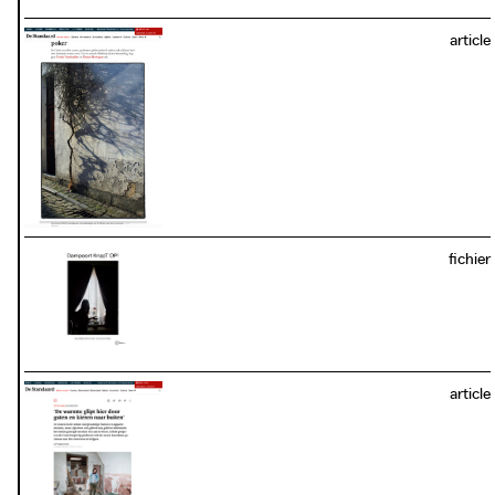
article
photo: AVS Oost Vlaamse Televisie, Gent 2016
fichier
download / view PDF:
photo: AVS Oost Vlaamse Televisie, Gent 2016
article