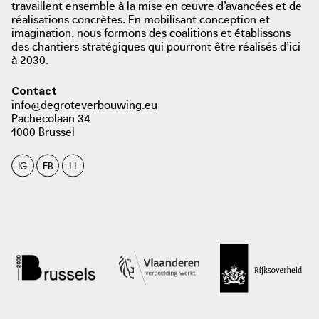
travaillent ensemble à la mise en œuvre d’avancées et de
réalisations concrètes. En mobilisant conception et
imagination, nous formons des coalitions et établissons
des chantiers stratégiques qui pourront être réalisés d’ici
photo: Gent
à 2030.
Contact
info@degroteverbouwing.eu
Pachecolaan 34
1000 Brussel
IG
FB
LI
photo: Gent Persruimte, 2018
persruimte.stad.gent