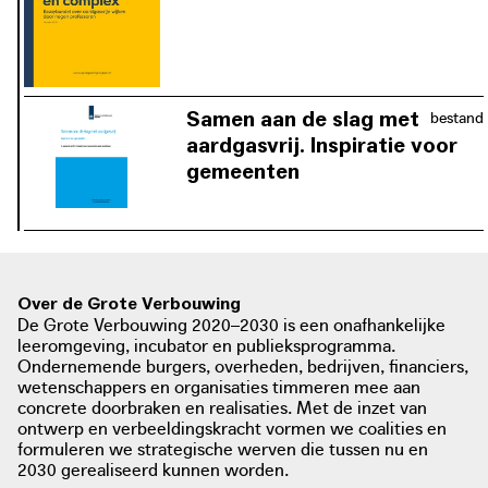
De gemeentelijke proeftuinen
vertrekken vanuit een wijkgerichte
aanpak die onder andere
infrastructurele efficiëntie met zich
meebrengt en ook sociale opgaves
Samen aan de slag met
bestand
meeneemt. Op basis van de geleerde
aardgasvrij. Inspiratie voor
lessen uit alle deelnemende
gemeenten
gemeenten werd een programmaplan
Gemeentes die reeds aan de slag zijn
opgemaakt voor de volgende ronde
met de energietransitie bundelen hun
aardgasvrije wijken.
motivatie, kennis en ervaring en delen
dit met gemeentes die nog zoekende
zijn aan de hand van een
Over de Grote Verbouwing
De Grote Verbouwing 2020–2030 is een onafhankelijke
inspiratiegids.
leeromgeving, incubator en publieksprogramma.
Ondernemende burgers, overheden, bedrijven, financiers,
download / view PDF:
wetenschappers en organisaties timmeren mee aan
concrete doorbraken en realisaties. Met de inzet van
Samen aan de slag met aardgasvrij.
ontwerp en verbeeldingskracht vormen we coalities en
Inspiratie voor gemeenten
formuleren we strategische werven die tussen nu en
2030 gerealiseerd kunnen worden.