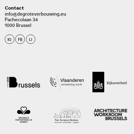
Contact
info@degroteverbouwing.eu
Pachecolaan 34
1000 Brussel
IG
FB
LI
foto: ministerie van Binnenlandse Zaken en Koninkrijksrelaties, het ministerie
van Economische Zaken en Klimaat, het Interprovinciaal Overleg, de Unie van
Waterschappen en de Vereniging van Nederlandse Gemeenten, ?
aardgasvrijewijken.nl