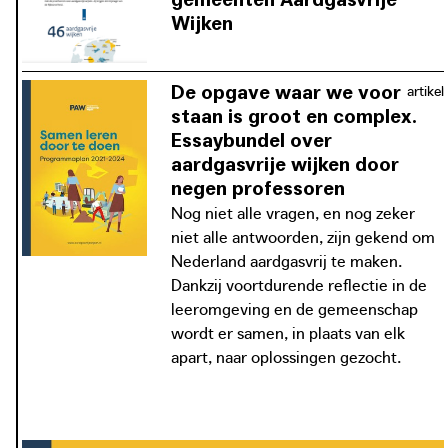
De gemeenten die meedoen aan het Programma
Wijken
Aardgasvrije Wijken mogen zelf kiezen hoe ze hun wijk
In het Programma Aardgasvrije Wijken
van het aardgas halen. In de proeftuinen maken de
zijn na een tweede selectieronde 46
De opgave waar we voor
artikel
deelnemende gemeenten hun woningen en andere
wijken geselecteerd die subsidies van
staan is groot en complex.
gebouwen aardgasvrij of klaar om in de toekomst snel
de Rijksoverheid krijgen om
Essaybundel over
aardgasvrij te kunnen worden.
aardgasvrij te worden. Deze wijken
aardgasvrije wijken door
vormen de proeftuin om kennis te
negen professoren
vergaren en lessen met elkaar te
Nog niet alle vragen, en nog zeker
delen.
niet alle antwoorden, zijn gekend om
Nederland aardgasvrij te maken.
Dankzij voortdurende reflectie in de
leeromgeving en de gemeenschap
wordt er samen, in plaats van elk
apart, naar oplossingen gezocht.