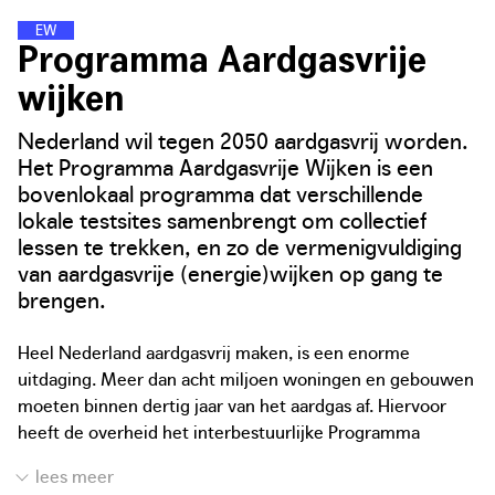
E
N
E
R
G
I
E
W
I
J
K
E
N
Programma Aardgasvrije
wijken
Nederland wil tegen 2050 aardgasvrij worden.
Het Programma Aardgasvrije Wijken is een
bovenlokaal programma dat verschillende
lokale testsites samenbrengt om collectief
lessen te trekken, en zo de vermenigvuldiging
van aardgasvrije (energie)wijken op gang te
brengen.
Heel Nederland aardgasvrij maken, is een enorme
uitdaging. Meer dan acht miljoen woningen en gebouwen
moeten binnen dertig jaar van het aardgas af. Hiervoor
heeft de overheid het interbestuurlijke Programma
Aardgasvrije Wijken opgezet, een samenwerking tussen
het ministerie van Binnenlandse Zaken en